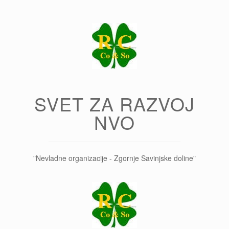
Skip
to
content
SVET ZA RAZVOJ
NVO
"Nevladne organizacije - Zgornje Savinjske doline"