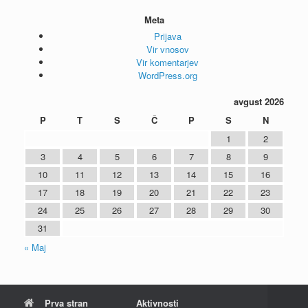
Meta
Prijava
Vir vnosov
Vir komentarjev
WordPress.org
avgust 2026
P
T
S
Č
P
S
N
1
2
3
4
5
6
7
8
9
10
11
12
13
14
15
16
17
18
19
20
21
22
23
24
25
26
27
28
29
30
31
« Maj
Prva stran
Aktivnosti