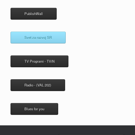
PublishWall
Svet za razvoj SR
TV Programi - TViN
Radio - (VAL 202)
Blues for you