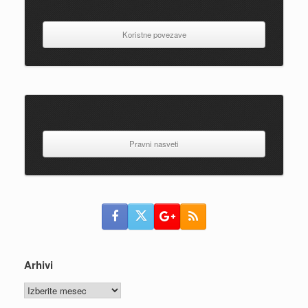
Koristne povezave
Pravni nasveti
Arhivi
Arhivi