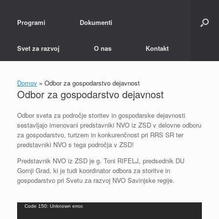
Programi
Dokumenti
Svet za razvoj
O nas
Kontakt
Domov
»
Odbor za gospodarstvo dejavnost
Odbor za gospodarstvo dejavnost
Odbor sveta za področje storitev in gospodarske dejavnosti
sestavljajo imenovani predstavniki NVO iz ZSD v delovne odboru
za gospodarstvo, turizem in konkurenčnost pri RRS SR ter
predstavniki NVO s tega področja v ZSD!
Predstavnik NVO iz ZSD je g. Toni RIFELJ, predsednik DU
Gornji Grad, ki je tudi koordinator odbora za storitve in
gospodarstvo pri Svetu za razvoj NVO Savinjske regije.
Predvajalnik
Code 150: Unknown error.
videa