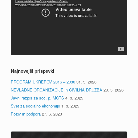
Prenesi datoteko: https://www.youtube.com/watch?
v=oCgz3d3WPkE&list=RDoCgz3d3WPkE&start_radio=1&_=1
Najnovejši prispevki
PROGRAM UKREPOV 2016 – 2030
31. 5. 2026
NEVLADNE ORGANIZACIJE in CIVILNA DRUŽBA
28. 5. 2026
Javni razpis za soc. p. MGTŠ
4. 3. 2025
Svet za socialno ekonomijo
1. 3. 2025
Poziv in podpora
27. 6. 2023