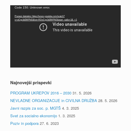
Predvajalnik
Code 150: Unknown error.
videa
Prenesi datoteko: https://www.youtube.com/watch?
v=oCgz3d3WPkE&list=RDoCgz3d3WPkE&start_radio=1&_=1
Najnovejši prispevki
PROGRAM UKREPOV 2016 – 2030
31. 5. 2026
NEVLADNE ORGANIZACIJE in CIVILNA DRUŽBA
28. 5. 2026
Javni razpis za soc. p. MGTŠ
4. 3. 2025
Svet za socialno ekonomijo
1. 3. 2025
Poziv in podpora
27. 6. 2023