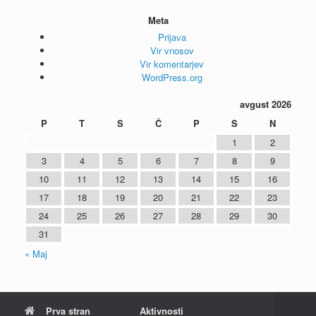
Meta
Prijava
Vir vnosov
Vir komentarjev
WordPress.org
avgust 2026
P
T
S
Č
P
S
N
1
2
3
4
5
6
7
8
9
10
11
12
13
14
15
16
17
18
19
20
21
22
23
24
25
26
27
28
29
30
31
« Maj
Prva stran
Aktivnosti