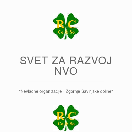
Skip
to
content
SVET ZA RAZVOJ
NVO
"Nevladne organizacije - Zgornje Savinjske doline"