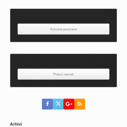
Koristne povezave
Pravni nasveti
Arhivi