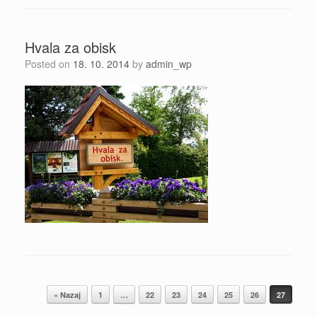
Hvala za obisk
Posted on
18. 10. 2014
by
admin_wp
Post navigation
« Nazaj
1
…
22
23
24
25
26
27