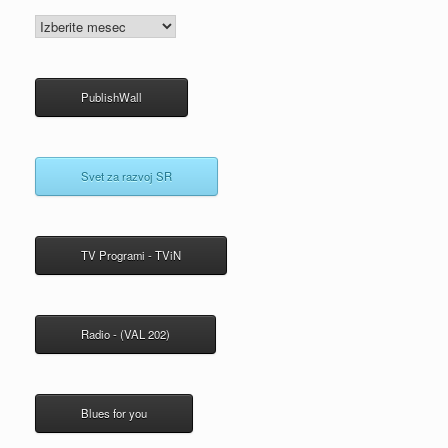
Arhivi
PublishWall
Svet za razvoj SR
TV Programi - TViN
Radio - (VAL 202)
Blues for you