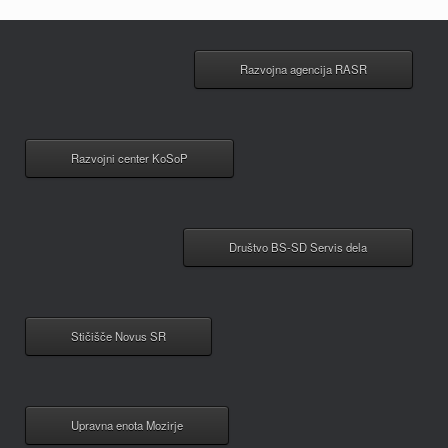
Razvojna agencija RASR
Razvojni center KoSoP
Društvo BS-SD Servis dela
Stičišče Novus SR
Upravna enota Mozirje