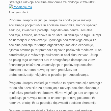
Strategije razvoja socialne ekonomije za obdobje 2026–2035.
Avtor: yacobchuck1
Program ukrepov vključuje ukrepe za spodbujanje razvoja
socialnega podjetništva in socialne ekonomije, kamor spadajo
zadruge, invalidska podjetja, zaposlitvene centre, socialna
podjetja, zavode, ustanove in društva, ki delujejo na trgu. Ukrepi
so usmerjeni v oblikovanje ugodnega podjetniškega okolja za
socialna podjetja ter druge organizacije socialne ekonomije,
njihovo promocijo ter promocijo njihovih poslovnih modelov, ki se
osredotočajo v reševanje družbenih in okoljskih izzivov. Ukrepi
so poleg tega usmerjeni tudi v omogočanje dostopa do virov
financiranja naložb za ustanavljanje in poslovanje socialne
ekonomije oziroma razvoj njihovih produktov ter
profesionalizacijo, vključno s povečanjem zaposlovanja.
Program ukrepov zasleduje strateške in operativne cilje strategije
ter določa kazalnike za spremljanje razvoja socialne ekonomije
in učinkov predvidenih ukrepov. Hkrati vključuje tudi ukrepe za
spodbujanje razvoja socialne ekonomije znotraj posameznih
resorjev, pristojnih za področja dejavnosti socialne ekonomije.
Pripravo programa določa Zakon o socialnem podjetništvu