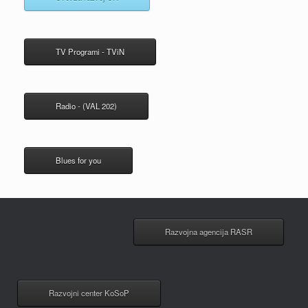
TV Programi - TViN
Radio - (VAL 202)
Blues for you
Razvojna agencija RASR
Razvojni center KoSoP