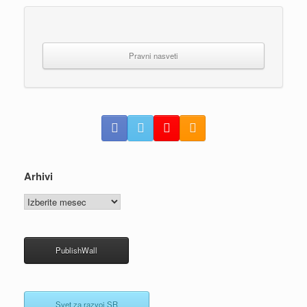
Pravni nasveti
Arhivi
Arhivi
PublishWall
Svet za razvoj SR