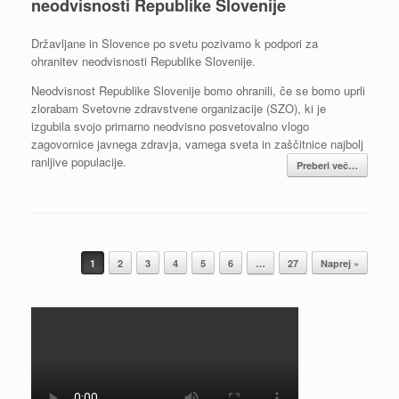
neodvisnosti Republike Slovenije
Državljane in Slovence po svetu pozivamo k podpori za
ohranitev neodvisnosti Republike Slovenije.
Neodvisnost Republike Slovenije bomo ohranili, če se bomo uprli
zlorabam Svetovne zdravstvene organizacije (SZO), ki je
izgubila svojo primarno neodvisno posvetovalno vlogo
zagovornice javnega zdravja, varnega sveta in zaščitnice najbolj
ranljive populacije.
Preberi več…
Post navigation
1
2
3
4
5
6
…
27
Naprej »