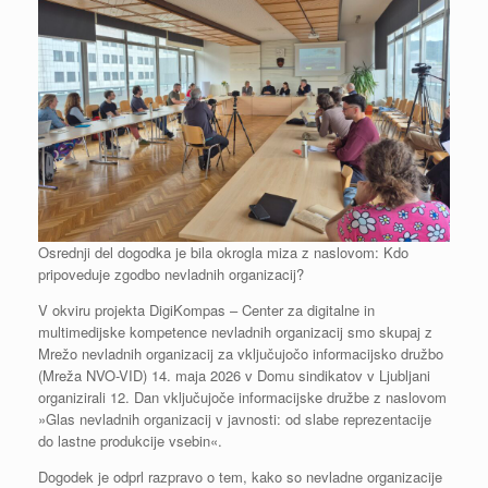
Osrednji del dogodka je bila okrogla miza z naslovom: Kdo
pripoveduje zgodbo nevladnih organizacij?
V okviru projekta DigiKompas – Center za digitalne in
multimedijske kompetence nevladnih organizacij smo skupaj z
Mrežo nevladnih organizacij za vključujočo informacijsko družbo
(Mreža NVO-VID) 14. maja 2026 v Domu sindikatov v Ljubljani
organizirali 12. Dan vključujoče informacijske družbe z naslovom
»Glas nevladnih organizacij v javnosti: od slabe reprezentacije
do lastne produkcije vsebin«.
Dogodek je odprl razpravo o tem, kako so nevladne organizacije