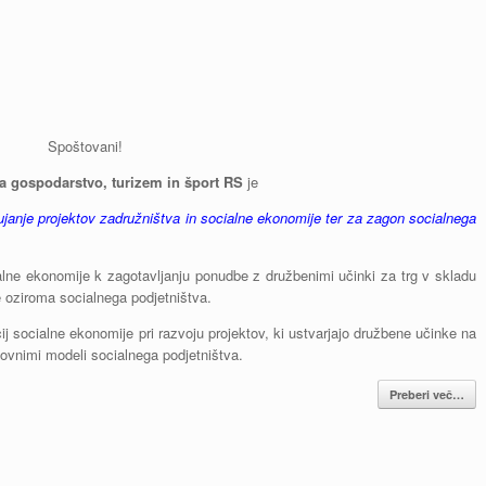
Spoštovani!
za gospodarstvo, turizem in šport RS
je
janje projektov zadružništva in socialne ekonomije ter za zagon socialnega
alne ekonomije k zagotavljanju ponudbe z družbenimi učinki za trg v skladu
e oziroma socialnega podjetništva.
 socialne ekonomije pri razvoju projektov, ki ustvarjajo družbene učinke na
lovnimi modeli socialnega podjetništva.
Preberi več…