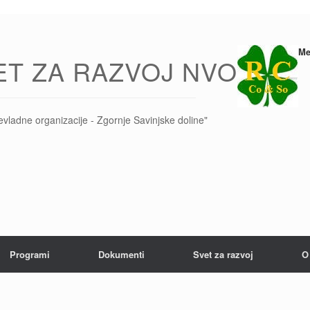
Me
ET ZA RAZVOJ NVO
evladne organizacije - Zgornje Savinjske doline"
Programi
Dokumenti
Svet za razvoj
O