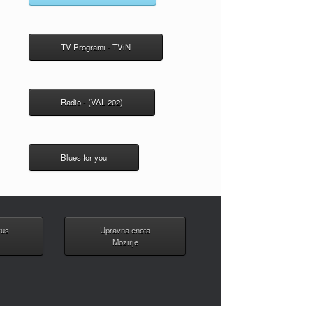
TV Programi - TViN
Radio - (VAL 202)
Blues for you
vus
Upravna enota
Mozirje