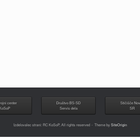
ojni center
Društvo BS-SD
Stičišče No
KoSoP
Servis dela
SR
Izdelovalec strani: RC KoSoP, All rights reserved
Theme by
SiteOrigin