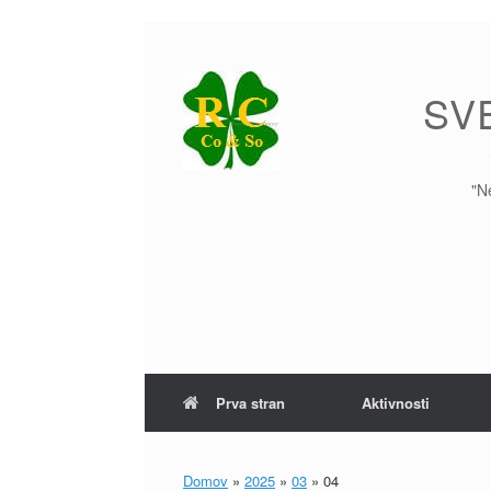
Skip
to
content
SV
"N
Prva stran
Aktivnosti
Domov
»
2025
»
03
»
04