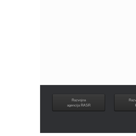
Razvojna
Razv
agencija RASR