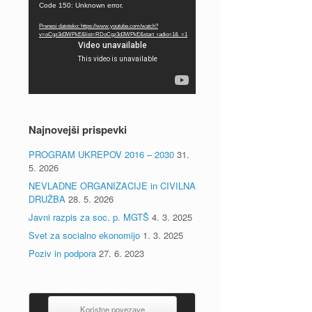
Predvajalnik
Code 150: Unknown error.
videa
Prenesi datoteko: https://www.youtube.com/watch?
v=oCgz3d3WPkE&list=RDoCgz3d3WPkE&start_radio=1&_=1
Najnovejši prispevki
PROGRAM UKREPOV 2016 – 2030
31.
5. 2026
NEVLADNE ORGANIZACIJE in CIVILNA
DRUŽBA
28. 5. 2026
Javni razpis za soc. p. MGTŠ
4. 3. 2025
Svet za socialno ekonomijo
1. 3. 2025
Poziv in podpora
27. 6. 2023
Koristne povezave