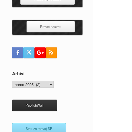
Pravni nasveti
Arhivi
Arhivi
PublishWall
Svet za razvoj SR