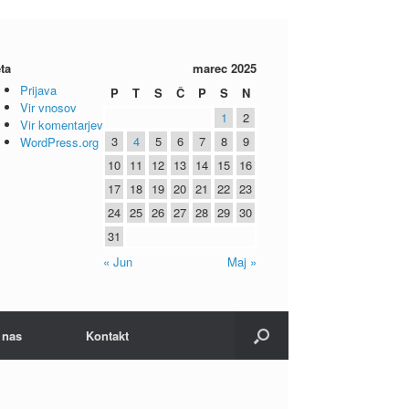
ta
marec 2025
Prijava
P
T
S
Č
P
S
N
Vir vnosov
1
2
Vir komentarjev
3
4
5
6
7
8
9
WordPress.org
10
11
12
13
14
15
16
17
18
19
20
21
22
23
24
25
26
27
28
29
30
31
« Jun
Maj »
 nas
Kontakt