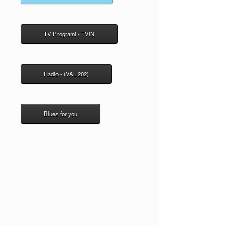
TV Programi - TViN
Radio - (VAL 202)
Blues for you