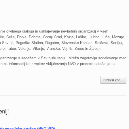
 civilnega dialoga in usklajevanje nevladnih organizacij v vseh
vče, Celje, Dobje, Dobrna, Gornji Grad, Kozje, Laško, Ljubno, Luče, Mozirje,
b Savinji, Rogaška Slatina, Rogatec, Slovenske Konjice, Solčava, Šentjur,
re, Tabor, Velenje, Vitanje, Vransko, Vojnik, Zreče in Žalec).
rganizacije s sedežem v Savinjski regiji. Mreža zagotavlja sodelovanje med
retok informacij ter krepitev vključevanja NVO v procese odločanja na
Preberi več…
niji
informacijsko družbo (NVO-VID)