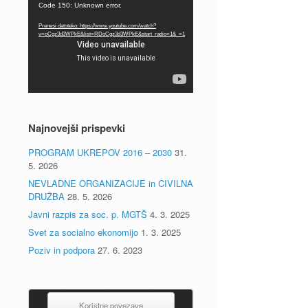
Predvajalnik
Code 150: Unknown error.
videa
Prenesi datoteko: https://www.youtube.com/watch?
v=oCgz3d3WPkE&list=RDoCgz3d3WPkE&start_radio=1&_=1
Najnovejši prispevki
PROGRAM UKREPOV 2016 – 2030
31.
5. 2026
NEVLADNE ORGANIZACIJE in CIVILNA
DRUŽBA
28. 5. 2026
Javni razpis za soc. p. MGTŠ
4. 3. 2025
Svet za socialno ekonomijo
1. 3. 2025
Poziv in podpora
27. 6. 2023
Koristne povezave