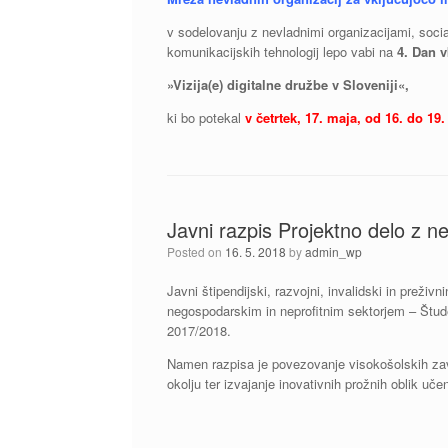
v sodelovanju z nevladnimi organizacijami, social
komunikacijskih tehnologij lepo vabi na
4. Dan 
»Vizija(e) digitalne družbe v Sloveniji«,
ki bo potekal
v četrtek, 17. maja, od 16. do 19.
Javni razpis Projektno delo z n
Posted on
16. 5. 2018
by
admin_wp
Javni štipendijski, razvojni, invalidski in preživ
negospodarskim in neprofitnim sektorjem – Štude
2017/2018.
Namen razpisa je povezovanje visokošolskih za
okolju ter izvajanje inovativnih prožnih oblik uč