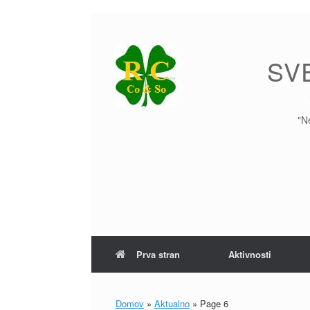
Skip
to
content
SV
"N
Prva stran
Aktivnosti
Domov
»
Aktualno
»
Page 6