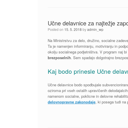
Učne delavnice za najtežje zapo
Posted on
15. 5. 2018
by
admin_wp
Na Ministrstvu za delo, družino, socialne zadeve
Ta je namenjen informiranju, motiviranju in podp
okolju socialnega podjetništva. V program naj bi
brezposelnih
. Sem spadajo dolgotrajno brezposel
Kaj bodo prinesle Učne delav
Učne delavnice bodo spodbujale subvencionirano z
oziroma pri vseh ostalih upravičenih delodajalcih
namenom socialne, poklicne in delovne rehabilita
delovnopravne zakonodaje
, ki posega tudi na