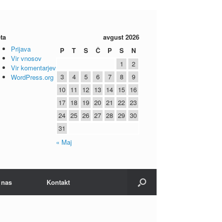
ta
avgust 2026
Prijava
P
T
S
Č
P
S
N
Vir vnosov
1
2
Vir komentarjev
3
4
5
6
7
8
9
WordPress.org
10
11
12
13
14
15
16
17
18
19
20
21
22
23
24
25
26
27
28
29
30
31
« Maj
 nas
Kontakt