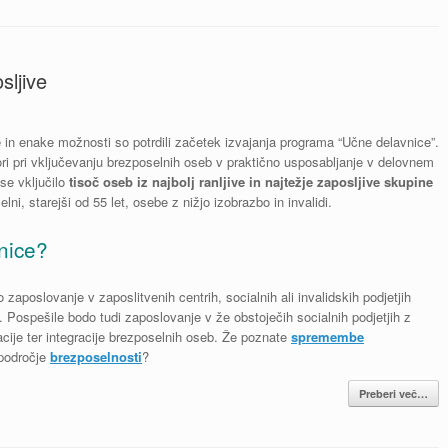
sljive
 in enake možnosti so potrdili začetek izvajanja programa “Učne delavnice”.
ori pri vključevanju brezposelnih oseb v praktično usposabljanje v delovnem
 se vključilo
tisoč oseb iz najbolj ranljive in najtežje zaposljive skupine
ni, starejši od 55 let, osebe z nižjo izobrazbo in invalidi.
nice?
aposlovanje v zaposlitvenih centrih, socialnih ali invalidskih podjetjih
. Pospešile bodo tudi zaposlovanje v že obstoječih socialnih podjetjih z
cije ter integracije brezposelnih oseb. Že poznate
spremembe
 področje
brezposelnosti
?
Preberi več…