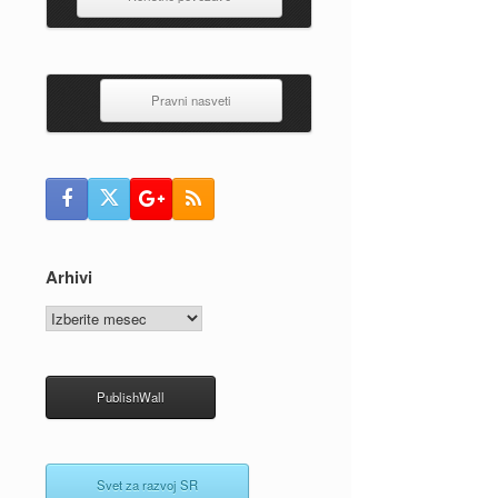
Pravni nasveti
Arhivi
Arhivi
PublishWall
Svet za razvoj SR