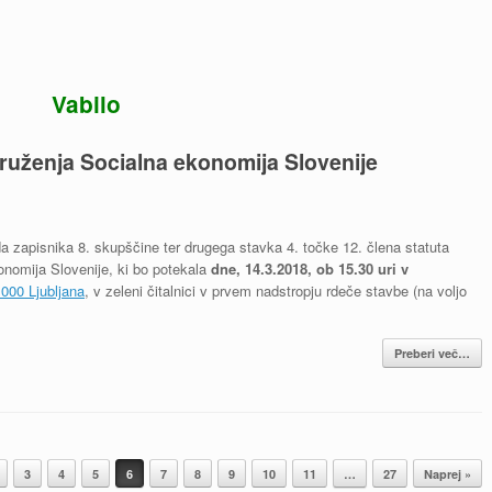
Vabilo
ruženja Socialna ekonomija Slovenije
da zapisnika 8. skupščine ter drugega stavka 4. točke 12. člena statuta
nomija Slovenije, ki bo potekala
dne, 14.3.2018, ob 15.30 uri v
1000 Ljubljana
, v zeleni čitalnici v prvem nadstropju rdeče stavbe (na voljo
Preberi več…
3
4
5
6
7
8
9
10
11
…
27
Naprej »