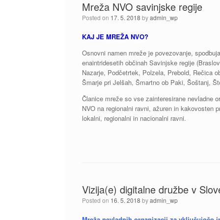
Mreža NVO savinjske regije
Posted on
17. 5. 2018
by
admin_wp
KAJ JE MREŽA NVO?
Osnovni namen mreže je povezovanje, spodbujanje
enaintridesetih občinah Savinjske regije (Braslo
Nazarje, Podčetrtek, Polzela, Prebold, Rečica o
Šmarje pri Jelšah, Šmartno ob Paki, Šoštanj, Što
Članice mreže so vse zainteresirane nevladne o
NVO na regionalni ravni, ažuren in kakovosten p
lokalni, regionalni in nacionalni ravni.
Vizija(e) digitalne družbe v Slove
Posted on
16. 5. 2018
by
admin_wp
Mreža nevladnih organizacij za vključujočo 