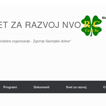
Me
ET ZA RAZVOJ NVO
evladne organizacije - Zgornje Savinjske doline"
Programi
Dokumenti
Svet za razvoj
O