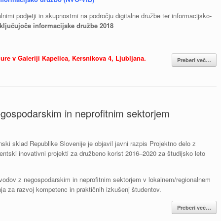
nimi podjetji in skupnostmi na področju digitalne družbe ter informacijsko-
vključujoče informacijske družbe 2018
 ure v Galeriji Kapelica, Kersnikova 4, Ljubljana.
Preberi več…
egospodarskim in neprofitnim sektorjem
ninski sklad Republike Slovenije je objavil javni razpis Projektno delo z
ntski inovativni projekti za družbeno korist 2016–2020 za študijsko leto
vodov z negospodarskim in neprofitnim sektorjem v lokalnem/regionalnem
enja za razvoj kompetenc in praktičnih izkušenj študentov.
Preberi več…