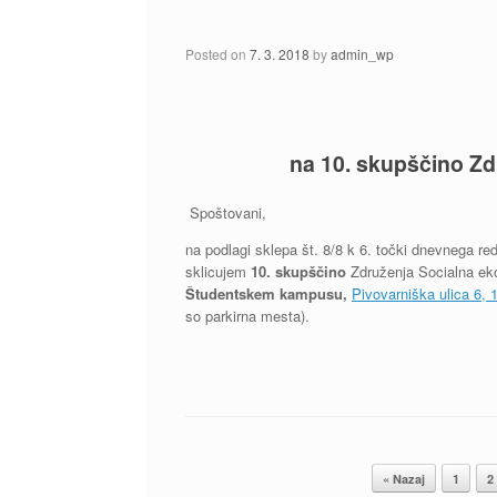
Posted on
7. 3. 2018
by
admin_wp
na 10. skupščino Zd
Spoštovani,
na podlagi sklepa št. 8/8 k 6. točki dnevnega re
sklicujem
10. skupščino
Združenja Socialna eko
Študentskem kampusu,
Pivovarniška ulica 6, 
so parkirna mesta).
Post navigation
« Nazaj
1
2